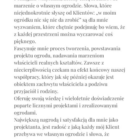
marzenie o własnym ogrodzie. Słowa, które
niejednokrotnie słyszę od Klientów: „w moim
ogródku nic się nie da zrobić” są dla mnie
wyzwaniem, które chętnie podejmuję bo wiem, że
z każdej przestrzeni można wyczarować coś
pięknego.
Fascynuje mnie proces tworzenia, powstawania
projektu ogrodu, nadawania marzeniom
właścicieli realnych kształtów. Zawsze z
niecierpliwością czekam na efekt końcowy naszej
współpracy, który jak się później okazuje jest
obiektem zachwytu właściciela a podziwu
przyjaciół i rodziny.
Oferuję swoją wiedzę i wieloletnie doświadczenie
poparte licznymi projektami i zrealizowanymi
ogrodami.
Największą nagrodą i satysfakcją dla mnie jako
projektanta, jest radość z jaką każdy mój Klient
przebywa we własnym ogrodzie i słowa, że