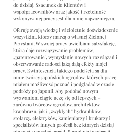
do dzisiaj. Szacunek do Klientów i
współpracowników oraz jakość i rzetelność
wykonywanej pracy jest dla mnie najważniejsza.
Oferuję swoją wiedzę i wieloletnie doświadczenie
wszystkim, którzy marzą o własnej Zielonej
Przystani. W swojej pracy uwielbiam satysfakcję,
którą daje rozwiązywanie problemów,
„patentowanie”, wymyślanie nowych rozwiązań i
obserwowanie radości jaką dają efekty mojej
pracy. Kwintesencją takiego podejścia są dla
mnie twórcy japońskich ogrodów, których pracę
miałem możliwość poznać i podglądać w czasie
podróży po Japonii. Aby podołać nowym
wyzwaniom ciągle uczę się od lepszych –
zarówno twórców ogrodów, architektów
krajobrazu, jak i „zwykłych” hydraulików,
stolarzy, elektryków, kamieniarzy i brukarzy i
specjalistów innych profesji bez których dzisiaj
nie może powstać ogród. Poszukuję inspiracji,