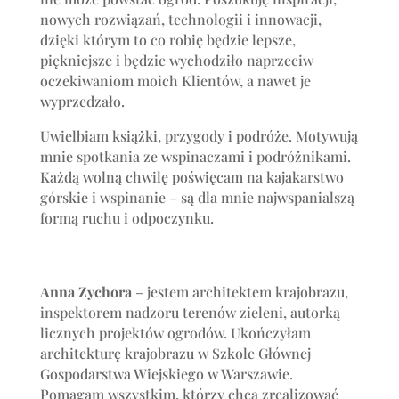
nowych rozwiązań, technologii i innowacji,
dzięki którym to co robię będzie lepsze,
piękniejsze i będzie wychodziło naprzeciw
oczekiwaniom moich Klientów, a nawet je
wyprzedzało.
Uwielbiam książki, przygody i podróże. Motywują
mnie spotkania ze wspinaczami i podróżnikami.
Każdą wolną chwilę poświęcam na kajakarstwo
górskie i wspinanie – są dla mnie najwspanialszą
formą ruchu i odpoczynku.
Anna Zychora
– jestem architektem krajobrazu,
inspektorem nadzoru terenów zieleni, autorką
licznych projektów ogrodów. Ukończyłam
architekturę krajobrazu w Szkole Głównej
Gospodarstwa Wiejskiego w Warszawie.
Pomagam wszystkim, którzy chcą zrealizować